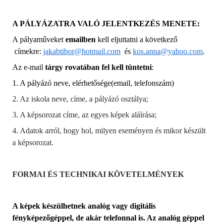
A PÁLYÁZATRA VALÓ JELENTKEZÉS MENETE:
A pályaműveket
emailben
kell eljuttatni a következő
címekre:
jakabtibor@hotmail.com
és
kos.anna@yahoo.com
.
Az e-mail
tárgy rovatában fel kell tüntetni
:
1. A pályázó neve, elérhetősége
(email, telefonszám)
2. Az iskola neve, címe, a pályázó osztálya;
3. A képsorozat címe, az egyes képek aláírása;
4. Adatok arról, hogy hol, milyen eseményen és mikor készült
a képsorozat.
FORMAI ÉS TECHNIKAI KÖVETELMÉNYEK
A képek készülhetnek analóg vagy digitális
fényképezőgéppel
, de
akár telefonnal
is
. Az analóg géppel