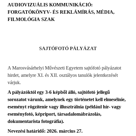
AUDIOVIZUÁLIS KOMMUNIKÁCIÓ
:
FORGATÓKÖNYV- ÉS REKLÁMÍRÁS, MÉDIA,
FILMOLÓGIA
SZAK
SAJTÓFOTÓ PÁLYÁZAT
A Marosvásárhelyi Művészeti Egyetem sajtófotó pályázatot
hirdet, amelyre XI. és XII. osztályos tanulók jelentkezését
várjuk.
A pályázóktól egy 3-6 képből álló, sajtófotó jellegű
sorozatot várunk, amelynek egy történetet kell elmesélnie,
eseményt rögzítenie vagy illusztrálnia (például hír-
vagy
eseményfotó, képriport, társadalomábrázolás,
dokumentarista fotográfia).
Nevezési határidő: 20
26
. március
27
.