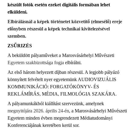
készült fotók esetén ezeket digitális formában lehet
elküldeni.
Elbírálásnál a képek történetet közvetítő (elmesélő) ereje
előnyben részesül a képek technikai kivitelezésével
szemben.
ZSŰRIZÉS
A beküldött pályaműveket a Marosvásárhelyi Művészeti
Egyetem szakbizottsága fogja
elbírálni.
Az első három helyezett díjban részesül. A legjobb pályázó
könnyített
felvételt nyer egyetemünk AUDIOVIZUÁLIS
KOMMUNIKÁCIÓ: FORGATÓKÖNYV- ÉS
REKLÁMÍRÁS, MÉDIA
, FILMOLÓGIA
SZAKÁRA.
A pályamunkákból kiállítást szervezünk, amelynek
megnyitójára
2026. április 24-én
, a Marosvásárhelyi Művészeti
Egyetem minden évben megrendezett Médiatudományi
Konferenciájának keretében kerül sor.