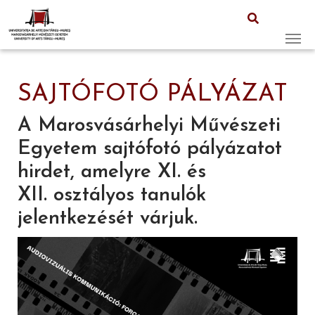
Skip to main content
SAJTÓFOTÓ PÁLYÁZAT
A Marosvásárhelyi Művészeti
Egyetem sajtófotó pályázatot
hirdet, amelyre XI. és
XII. osztályos tanulók
jelentkezését várjuk.