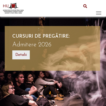
HU
Skip to main content
CURSURI DE PREGĂTIRE:
Admitere 2026
Detalii