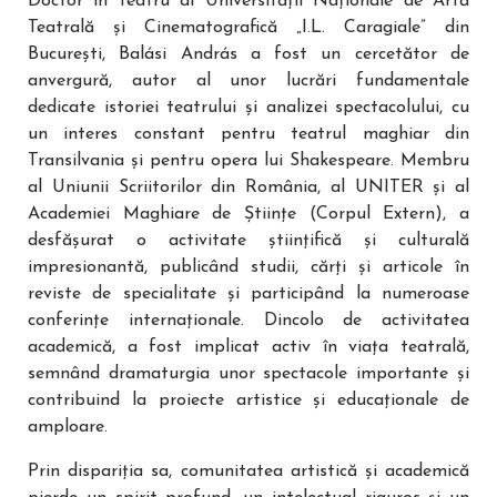
Doctor în teatru al Universității Naționale de Artă
Teatrală și Cinematografică „I.L. Caragiale” din
București, Balási András a fost un cercetător de
anvergură, autor al unor lucrări fundamentale
dedicate istoriei teatrului și analizei spectacolului, cu
un interes constant pentru teatrul maghiar din
Transilvania și pentru opera lui Shakespeare. Membru
al Uniunii Scriitorilor din România, al UNITER și al
Academiei Maghiare de Științe (Corpul Extern), a
desfășurat o activitate științifică și culturală
impresionantă, publicând studii, cărți și articole în
reviste de specialitate și participând la numeroase
conferințe internaționale. Dincolo de activitatea
academică, a fost implicat activ în viața teatrală,
semnând dramaturgia unor spectacole importante și
contribuind la proiecte artistice și educaționale de
amploare.
Prin dispariția sa, comunitatea artistică și academică