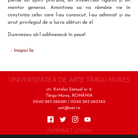
pierde un spirit profund, un intelectual riguros și un
mentor generos. Amintirea sa va rămâne vie în
conștiința celor care l-au cunoscut, l-au admirat și au
avut privilegiul de a lucra alături de el.
Dumnezeu să-l odihnească în pace!
- înapoi la:
UNIVERSITATEA DE ARTE TÂRGU MUREŞ
str. Köteles Sámuel nr. 6
Târgu-Mureş, ROMÂNIA
0040.265.266281 / 0040.265.260362
uat@uat.ro
INTRANET LOGIN