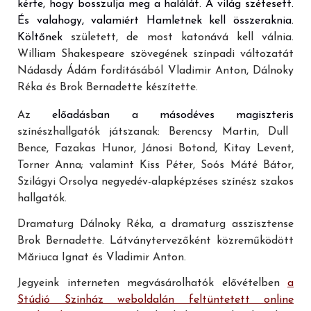
kérte, hogy bosszulja meg a halálát. A világ szétesett.
És valahogy, valamiért Hamletnek kell összeraknia.
Költőnek
született, de most katonává kell válnia.
William Shakespeare szövegének színpadi változatát
Nádasdy Ádám fordításából Vladimir Anton, Dálnoky
Réka és Brok Bernadette készítette.
Az
előadásban a másodéves
magiszteris
színészhallgatók játszanak: Berencsy Martin, Dull
Bence, Fazakas Hunor, Jánosi Botond, Kitay Levent,
Torner Anna
;
valamint
Kiss Péter, Soós Máté Bátor,
Szilágyi Orsolya negyedév-alapképzéses
színész szakos
hallgatók.
Dramaturg Dálnoky Réka, a dramaturg asszisztense
Brok Bernadette.
Látványtervezőként közreműködött
Măriuca Ignat és Vladimir Anton.
Jegyeink interneten megvásárolhatók elővételben
a
Stúdió Színház weboldalán feltüntetett online