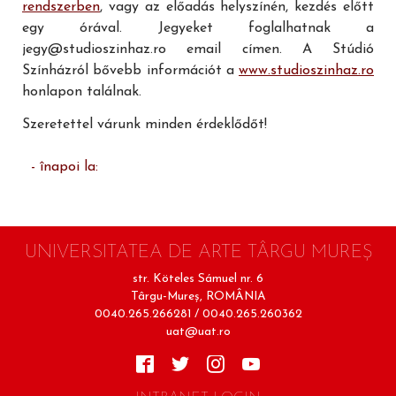
rendszerben
, vagy az előadás helyszínén, kezdés előtt
egy órával. Jegyeket foglalhatnak a
jegy@studioszinhaz.ro email címen.
A Stúdió
Színházról bővebb információt a
www.studioszinhaz.ro
honlapon találnak.
Szeretettel várunk minden érdeklődőt!
- înapoi la:
UNIVERSITATEA DE ARTE TÂRGU MUREŞ
str. Köteles Sámuel nr. 6
Târgu-Mureş, ROMÂNIA
0040.265.266281 / 0040.265.260362
uat@uat.ro