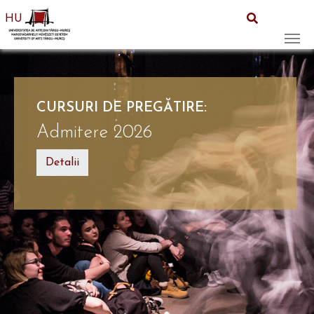
HU
Skip to main content
CURSURI DE PREGĂTIRE:
Admitere 2026
Detalii