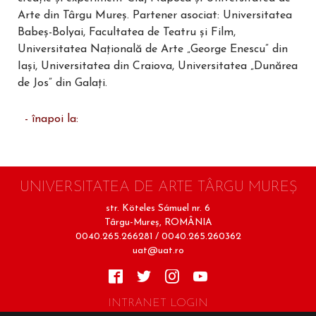
Arte din Târgu Mureș. Partener asociat: Universitatea
Babeș-Bolyai, Facultatea de Teatru și Film,
Universitatea Națională de Arte „George Enescu” din
Iași, Universitatea din Craiova, Universitatea „Dunărea
de Jos” din Galați.
- înapoi la:
UNIVERSITATEA DE ARTE TÂRGU MUREŞ
str. Köteles Sámuel nr. 6
Târgu-Mureş, ROMÂNIA
0040.265.266281 / 0040.265.260362
uat@uat.ro
INTRANET LOGIN