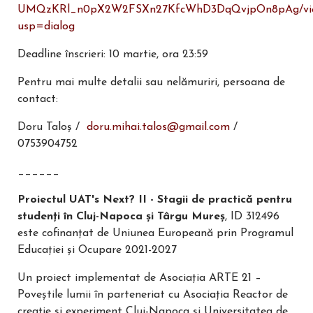
UMQzKRl_n0pX2W2FSXn27KfcWhD3DqQvjpOn8pAg/vi
usp=dialog
Deadline înscrieri: 10 martie, ora 23:59
Pentru mai multe detalii sau nelămuriri, persoana de
contact:
Doru Taloș /
doru.mihai.talos@gmail.com
/
0753904752
______
Proiectul UAT's Next? II - Stagii de practică pentru
studenți în Cluj-Napoca și Târgu Mureș
, ID 312496
este cofinanțat de Uniunea Europeană prin Programul
Educației și Ocupare 2021-2027
Un proiect implementat de Asociația ARTE 21 –
Poveștile lumii în parteneriat cu Asociația Reactor de
creație și experiment Cluj-Napoca și Universitatea de