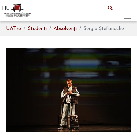
HU
Skip to main content
You are here:
UAT.ro
Studenti
Absolvenți
Sergiu Ștefanache