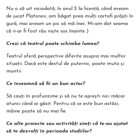
Nu o să uit niciodată, în anul 2 la licență, când aveam
de jucat Platonov, am băgat prea mulți cartofi prăjiți în
gură, mai aveam un pic să mă înec. Mi-am dat seama
că n-ar fi fost rău niște sos înainte.:)
Crezi că teatrul poate schimba lumea?
Teatrul oferă perspective diferite asupra mai multor
situații. Dacă este destul de puternic, poate muta și
muntii.
Ce înseamnă să fii un bun actor?
Să cauți în profunzime și să nu te oprești nici măcar
atunci când ai găsit. Pentru că ce este bun astăzi,
mâine poate să nu mai fie.
Ce alte proiecte sau activități simți că te-au ajutat
să te dezvolți în perioada studiilor?