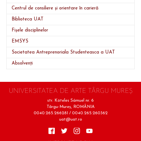
Centrul de consiliere și orientare în carieră
Biblioteca UAT
Fișele disciplinelor
EMSYS
Societatea Antreprenoriala Studenteasca a UAT
Absolvenți
UNIVERSITATEA DE ARTE TÂRGU MUREŞ
str. Köteles Sámuel nr. 6
Târgu-Mureş, ROMÂNIA
0040.265.266281 / 0040.265.260362
uat@uat.ro