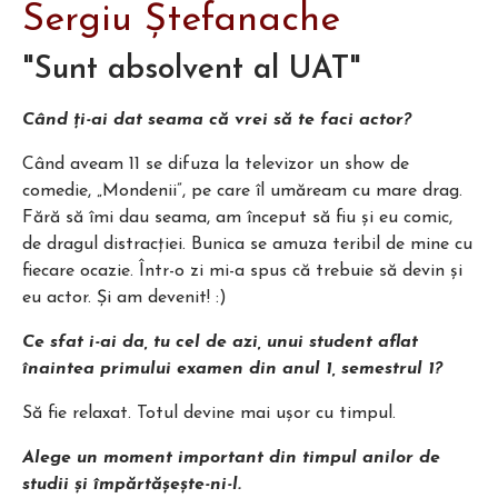
Sergiu Ștefanache
"Sunt absolvent al UAT"
Când ți-ai dat seama că vrei să te faci actor?
Când aveam 11 se difuza la televizor un show de
comedie, „Mondenii”, pe care îl umăream cu mare drag.
Fără să îmi dau seama, am început să fiu și eu comic,
de dragul distracției. Bunica se amuza teribil de mine cu
fiecare ocazie. Într-o zi mi-a spus că trebuie să devin și
eu actor. Și am devenit! :)
Ce sfat i-ai da, tu cel de azi, unui student aflat
înaintea primului examen din anul 1, semestrul 1?
Să fie relaxat. Totul devine mai ușor cu timpul.
Alege un moment important din timpul anilor de
studii și împărtășește-ni-l.