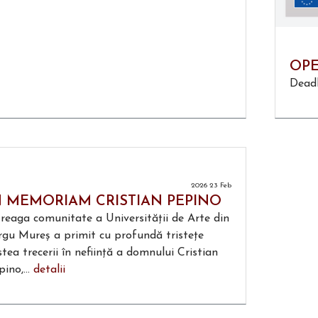
OPE
Deadl
2026 23 Feb
N MEMORIAM CRISTIAN PEPINO
treaga comunitate a Universității de Arte din
rgu Mureș a primit cu profundă tristețe
stea trecerii în neființă a domnului Cristian
ino,...
detalii