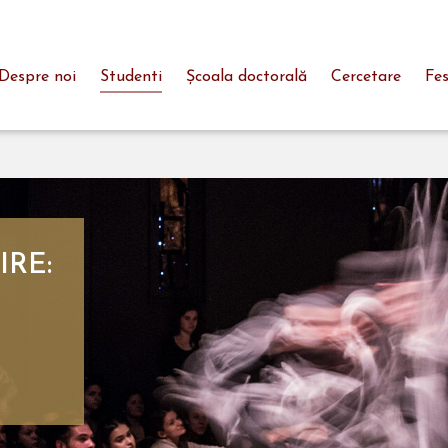
Despre noi
Studenti
Şcoala doctorală
Cercetare
Fes
IRE: