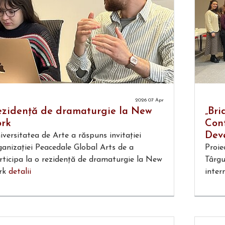
2026 07 Apr
ezidență de dramaturgie la New
„Br
ork
Cont
Deve
iversitatea de Arte a răspuns invitației
ganizației Peacedale Global Arts de a
Proie
rticipa la o rezidență de dramaturgie la New
Târgu
rk
detalii
inter