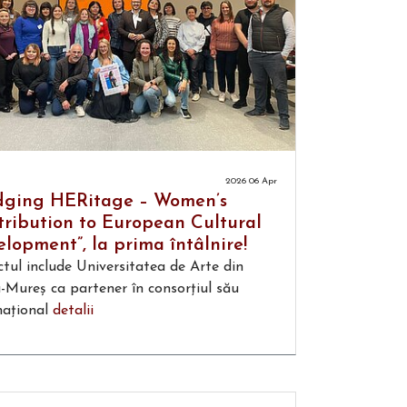
2026 06 Apr
idging HERitage – Women’s
ribution to European Cultural
lopment”, la prima întâlnire!
ctul include Universitatea de Arte din
-Mureș ca partener în consorțiul său
național
detalii