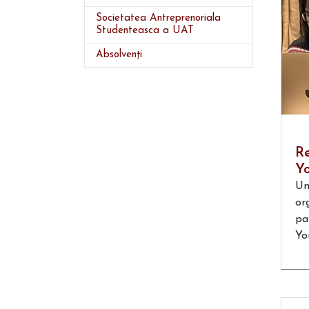
Societatea Antreprenoriala
Studenteasca a UAT
Absolvenți
R
Y
Un
or
pa
Yo