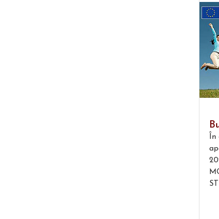
B
În
ap
20
MO
ST