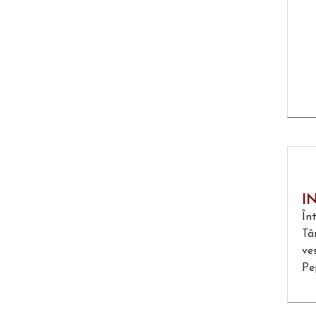
I
În
Tâ
ve
Pep