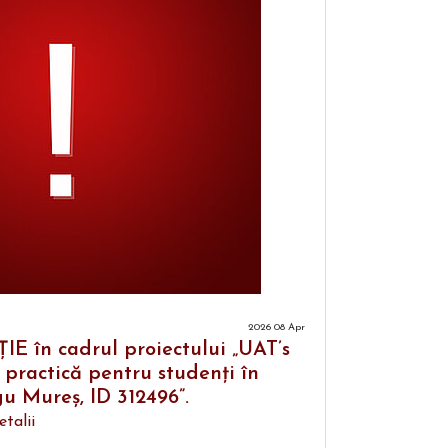
2026 08 Apr
 în cadrul proiectului „UAT’s
e practică pentru studenți în
u Mureș, ID 312496”.
etalii