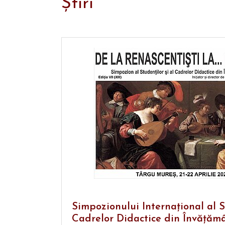
Știri
Simpozionului Internaţional al St
Cadrelor Didactice din Învăţămâ