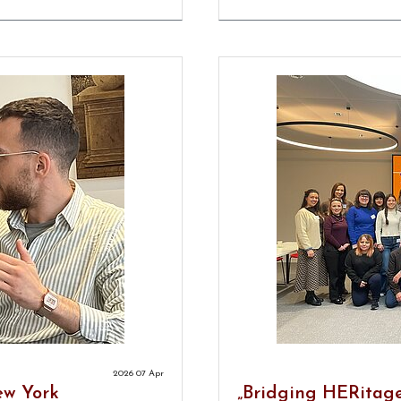
2026 07 Apr
ew York
„Bridging HERitage