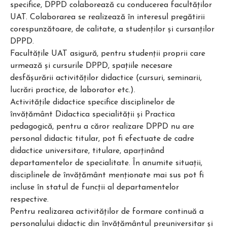
specifice, DPPD colaborează cu conducerea facultăţilor
UAT. Colaborarea se realizează în interesul pregătirii
corespunzătoare, de calitate, a studenţilor şi cursanţilor
DPPD.
Facultăţile UAT asigură, pentru studenţii proprii care
urmează şi cursurile DPPD, spaţiile necesare
desfăşurării activităţilor didactice (cursuri, seminarii,
lucrări practice, de laborator etc.).
Activităţile didactice specifice disciplinelor de
învăţământ Didactica specialităţii şi Practica
pedagogică, pentru a căror realizare DPPD nu are
personal didactic titular, pot fi efectuate de cadre
didactice universitare, titulare, aparţinând
departamentelor de specialitate. În anumite situaţii,
disciplinele de învăţământ menţionate mai sus pot fi
incluse în statul de funcţii al departamentelor
respective.
Pentru realizarea activităţilor de formare continuă a
personalului didactic din învăţământul preuniversitar şi