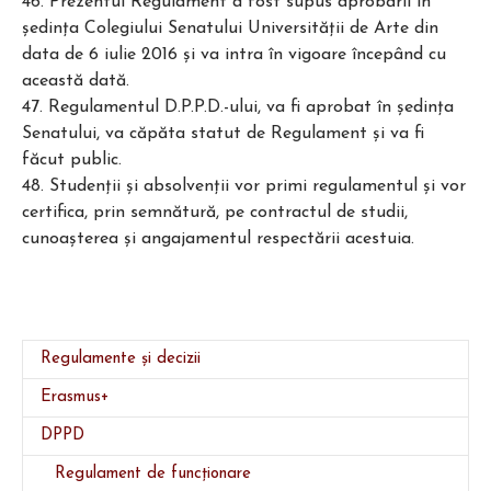
46. Prezentul Regulament a fost supus aprobării în
şedinţa Colegiului Senatului Universităţii de Arte din
data de 6 iulie 2016 şi va intra în vigoare începând cu
această dată.
47. Regulamentul D.P.P.D.-ului, va fi aprobat în şedinţa
Senatului, va căpăta statut de Regulament şi va fi
făcut public.
48. Studenţii şi absolvenţii vor primi regulamentul şi vor
certifica, prin semnătură, pe contractul de studii,
cunoaşterea şi angajamentul respectării acestuia.
Regulamente și decizii
Erasmus+
DPPD
(current)
Regulament de funcționare