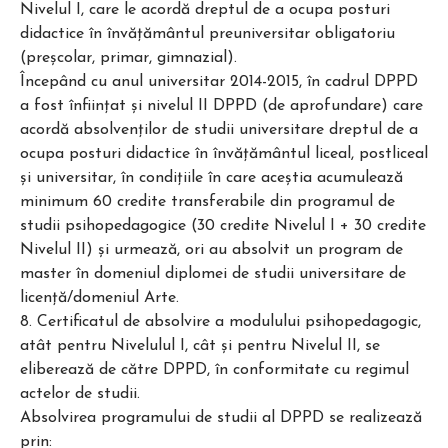
Nivelul I, care le acordă dreptul de a ocupa posturi
didactice în învățământul preuniversitar obligatoriu
(preșcolar, primar, gimnazial).
Începând cu anul universitar 2014-2015, în cadrul DPPD
a fost înființat şi nivelul II DPPD (de aprofundare) care
acordă absolvenţilor de studii universitare dreptul de a
ocupa posturi didactice în învăţământul liceal, postliceal
şi universitar, în condiţiile în care aceştia acumulează
minimum 60 credite transferabile din programul de
studii psihopedagogice (30 credite Nivelul I + 30 credite
Nivelul II) şi urmează, ori au absolvit un program de
master în domeniul diplomei de studii universitare de
licenţă/domeniul Arte.
8. Certificatul de absolvire a modulului psihopedagogic,
atât pentru Nivelulul I, cât şi pentru Nivelul II, se
eliberează de către DPPD, în conformitate cu regimul
actelor de studii.
Absolvirea programului de studii al DPPD se realizează
prin: