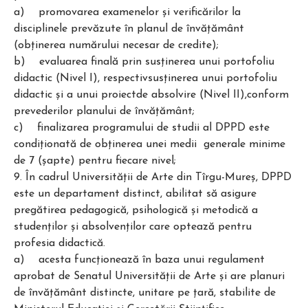
a) promovarea examenelor și verificărilor la
disciplinele prevăzute în planul de învățământ
(obținerea numărului necesar de credite);
b) evaluarea finală prin susținerea unui portofoliu
didactic (Nivel I), respectivsusținerea unui portofoliu
didactic și a unui proiectde absolvire (Nivel II),conform
prevederilor planului de învățământ;
c) finalizarea programului de studii al DPPD este
condiționată de obținerea unei medii generale minime
de 7 (șapte) pentru fiecare nivel;
9. În cadrul Universităţii de Arte din Tîrgu-Mureş, DPPD
este un departament distinct, abilitat să asigure
pregătirea pedagogică, psihologică şi metodică a
studenţilor şi absolvenţilor care optează pentru
profesia didactică.
a) acesta funcţionează în baza unui regulament
aprobat de Senatul Universităţii de Arte şi are planuri
de învăţământ distincte, unitare pe ţară, stabilite de