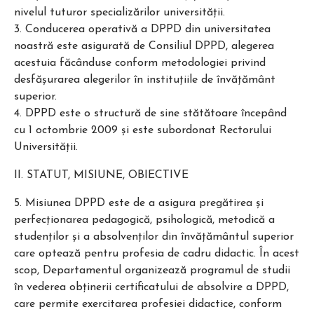
nivelul tuturor specializărilor universităţii.
3. Conducerea operativă a DPPD din universitatea
noastră este asigurată de Consiliul DPPD, alegerea
acestuia făcându­se conform metodologiei privind
desfăşurarea alegerilor în instituţiile de învăţământ
superior.
4. DPPD este o structură de sine stătătoare începând
cu 1 octombrie 2009 şi este subordonat Rectorului
Universităţii.
II. STATUT, MISIUNE, OBIECTIVE
5. Misiunea DPPD este de a asigura pregătirea şi
perfecţionarea pedagogică, psihologică, metodică a
studenţilor şi a absolvenţilor din învăţământul superior
care optează pentru profesia de cadru didactic. În acest
scop, Departamentul organizează programul de studii
în vederea obţinerii certificatului de absolvire a DPPD,
care permite exercitarea profesiei didactice, conform