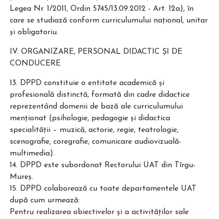
Legea Nr. 1/2011, Ordin 5745/13.09.2012 - Art. 12a), în
care se studiază conform curriculumului național, unitar
și obligatoriu.
IV. ORGANIZARE, PERSONAL DIDACTIC ŞI DE
CONDUCERE
13. DPPD constituie o entitate academică şi
profesională distinctă, formată din cadre didactice
reprezentând domenii de bază ale curriculumului
menţionat (psihologie, pedagogie şi didactica
specialităţii – muzică, actorie, regie, teatrologie,
scenografie, coregrafie, comunicare audiovizuală-
multimedia).
14. DPPD este subordonat Rectorului UAT din Tîrgu-
Mureş.
15. DPPD colaborează cu toate departamentele UAT
după cum urmează:
Pentru realizarea obiectivelor şi a activităţilor sale