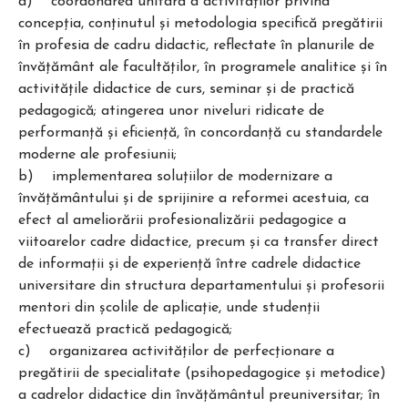
a) coordonarea unitară a activităţilor privind
concepţia, conţinutul şi metodologia specifică pregătirii
în profesia de cadru didactic, reflectate în planurile de
învăţământ ale facultăţilor, în programele analitice şi în
activităţile didactice de curs, seminar şi de practică
pedagogică; atingerea unor niveluri ridicate de
performanţă şi eficienţă, în concordanţă cu standardele
moderne ale profesiunii;
b) implementarea soluţiilor de modernizare a
învăţământului şi de sprijinire a reformei acestuia, ca
efect al ameliorării profesionalizării pedagogice a
viitoarelor cadre didactice, precum şi ca transfer direct
de informaţii şi de experienţă între cadrele didactice
universitare din structura departamentului şi profesorii
mentori din şcolile de aplicaţie, unde studenţii
efectuează practică pedagogică;
c) organizarea activităţilor de perfecţionare a
pregătirii de specialitate (psihopedagogice şi metodice)
a cadrelor didactice din învăţământul preuniversitar; în