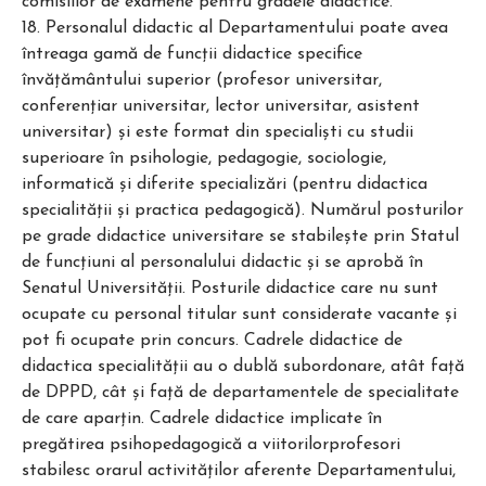
comisiilor de examene pentru gradele didactice.
18. Personalul didactic al Departamentului poate avea
întreaga gamă de funcţii didactice specifice
învăţământului superior (profesor universitar,
conferenţiar universitar, lector universitar, asistent
universitar) şi este format din specialişti cu studii
superioare în psihologie, pedagogie, sociologie,
informatică şi diferite specializări (pentru didactica
specialităţii şi practica pedagogică). Numărul posturilor
pe grade didactice universitare se stabileşte prin Statul
de funcţiuni al personalului didactic și se aprobă în
Senatul Universității. Posturile didactice care nu sunt
ocupate cu personal titular sunt considerate vacante şi
pot fi ocupate prin concurs. Cadrele didactice de
didactica specialităţii au o dublă subordonare, atât faţă
de DPPD, cât şi faţă de departamentele de specialitate
de care aparţin. Cadrele didactice implicate în
pregătirea psihopedagogică a viitorilorprofesori
stabilesc orarul activităţilor aferente Departamentului,