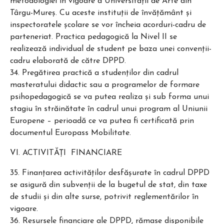
metodologiei în vigoare a Universităţii de Arte din
Târgu-Mureş. Cu aceste instituţii de învăţământ şi
inspectoratele şcolare se vor încheia acorduri-cadru de
parteneriat. Practica pedagogică la Nivel II se
realizează individual de student pe baza unei convenții-
cadru elaborată de către DPPD.
34. Pregătirea practică a studenţilor din cadrul
masteratului didactic sau a programelor de formare
psihopedagogică se va putea realiza şi sub forma unui
stagiu în străinătate în cadrul unui program al Uniunii
Europene – perioadă ce va putea fi certificată prin
documentul Europass Mobilitate.
VI. ACTIVITĂŢI FINANCIARE
35. Finanţarea activităţilor desfăşurate în cadrul DPPD
se asigură din subvenţii de la bugetul de stat, din taxe
de studii şi din alte surse, potrivit reglementărilor în
vigoare.
36. Resursele financiare ale DPPD, rămase disponibile