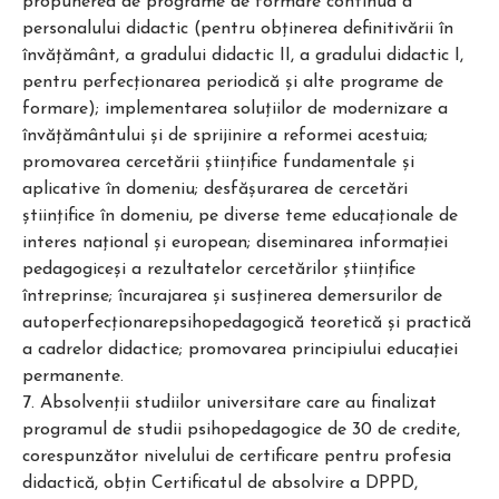
propunerea de programe de formare continuă a
personalului didactic (pentru obţinerea definitivării în
învăţământ, a gradului didactic II, a gradului didactic I,
pentru perfecţionarea periodică şi alte programe de
formare); implementarea soluţiilor de modernizare a
învăţământului şi de sprijinire a reformei acestuia;
promovarea cercetării ştiinţifice fundamentale şi
aplicative în domeniu; desfăşurarea de cercetări
ştiinţifice în domeniu, pe diverse teme educaţionale de
interes naţional şi european; diseminarea informaţiei
pedagogiceşi a rezultatelor cercetărilor ştiinţifice
întreprinse; încurajarea şi susţinerea demersurilor de
autoperfecţionarepsihopedagogică teoretică şi practică
a cadrelor didactice; promovarea principiului educaţiei
permanente.
7. Absolvenţii studiilor universitare care au finalizat
programul de studii psihopedagogice de 30 de credite,
corespunzător nivelului de certificare pentru profesia
didactică, obțin Certificatul de absolvire a DPPD,