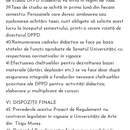
de studiu DPPD studentul va intra în regim de taxă.
39.Taxa de studiu se achită în prima lună din fiecare
semestru. Persoanele care doresc amânarea sau
eşalonarea achitării taxei, sunt obligate să solicite acest
lucru la începutul semestrului, printr-o cerere vizată de
directorul DPPD.
40.Remunerarea cadrelor didactice se face pe baza
statelor de funcţii aprobate de Senatul Universităţii, cu
respectarea normativelor în vigoare.
41.Efectuarea cheltuielilor pentru dezvoltarea bazei
materiale (dotări, deplasări etc.) se va face doar după
asigurarea integrală a fondurilor necesare cheltuielilor
prioritare ale DPPD pentru: activităţi didactice,
elaborare şi multiplicare de cursuri.
VI. DISPOZIŢII FINALE
45. Prevederile acestui Proiect de Regulament nu
contravin legislaţiei în vigoare a Universităţii de Arte
din Tîrgu Mureş.