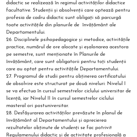
didactic se realizează în regimul activităţilor didactice
facultative. Studenţii şi absolvenţii care optează pentru
profesia de cadru didactic sunt obligaţi să parcurgă
toate activităţile din planurile de învăţământ ale
Departamentului.
26. Disciplinele psihopedagogice şi metodice, activităţile
practice, numărul de ore alocate şi eşalonarea acestora
pe semestre, sunt menţionate în Planurile de
învăţământ, care sunt obligatorii pentru toţi studenţii
care au optat pentru activităţile Departamentului.
27. Programul de studii pentru obţinerea certificatului
de absolvire este structurat pe două niveluri: Nivelul I
se va efectua în cursul semestrelor ciclului universitar de
licenţă, iar Nivelul II în cursul semestrelor ciclului
masteral ori postuniversitar.
28. Desfăşurarea activităţilor prevăzute în planul de
învăţământ al Departamentului şi aprecierea
rezultatelor obţinute de studenţi se fac potrivit
Regulamenului didactic şi de activitate profesională a