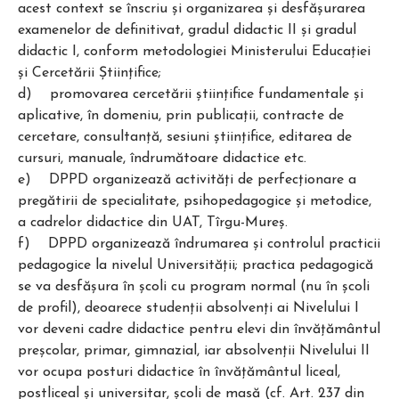
acest context se înscriu şi organizarea şi desfăşurarea
examenelor de definitivat, gradul didactic II şi gradul
didactic I, conform metodologiei Ministerului Educaţiei
și Cercetării Științifice;
d) promovarea cercetării ştiinţifice fundamentale şi
aplicative, în domeniu, prin publicaţii, contracte de
cercetare, consultanţă, sesiuni ştiinţifice, editarea de
cursuri, manuale, îndrumătoare didactice etc.
e) DPPD organizează activităţi de perfecţionare a
pregătirii de specialitate, psihopedagogice şi metodice,
a cadrelor didactice din UAT, Tîrgu-Mureş.
f) DPPD organizează îndrumarea şi controlul practicii
pedagogice la nivelul Universităţii; practica pedagogică
se va desfăşura în şcoli cu program normal (nu în şcoli
de profil), deoarece studenţii absolvenţi ai Nivelului I
vor deveni cadre didactice pentru elevi din învăţământul
preşcolar, primar, gimnazial, iar absolvenţii Nivelului II
vor ocupa posturi didactice în învăţământul liceal,
postliceal şi universitar, şcoli de masă (cf. Art. 237 din