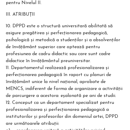
pentru Nivelul II.
III. ATRIBUŢII
10. DPPD este o structură universitară abilitată să
asigure pregătirea şi perfecţionarea pedagogică,
psihologică şi metodică a studenţilor şi a absolvenţilor
de învăţământ superior care optează pentru
profesiunea de cadru didactic sau care sunt cadre
didactice în învăţământul preuniversitar.
11. Departamentul realizează profesionalizarea şi
perfecţionarea pedagogică în raport cu planuri de
învăţământ unice la nivel naţional, aprobate de
MENCS, indiferent de forma de organizare a activităţii
de parcurgere a acestora: eşalonată pe ani de studii.
12. Conceput ca un departament specializat pentru
profesionalizarea şi perfecţionarea pedagogică a
institutorilor şi profesorilor din domeniul artei, DPPD
are următoarele atribuţii: