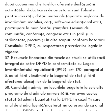
după acoperirea cheltuielilor aferente desfăşurării
activităţilor didactice şi de cercetare, sunt folosite
pentru investiţii, dotări materiale (aparate, mijloace de
învăţământ, mobilier, cărţi, software educaţional etc.),
participare la manifestări ştiinţifice (sesiuni de
comunicări, conferinţe, congrese etc.) în ţară şi în
străinătate, precum şi în alte scopuri conform hotărârii
Consiliului DPPD, cu respectarea prevederilor legale în
vigoare.
37. Resursele financiare din taxele de studii se utilizează
integral de către DPPD în conformitate cu Legea
învăţământului republicată (1999), art. 170, paragraful
3, adică fără vărsăminte la bugetul de stat şi fără
afectarea alocaţiilor de la bugetul de stat.
38. Candidații admiși pe locurilela bugetate la celelalte
programe de studii ale universității, vor avea același
statut (studenți bugetați) și la DPPD.În cazul în care
anul de studiu licență/masterat nu corespunde cu anul