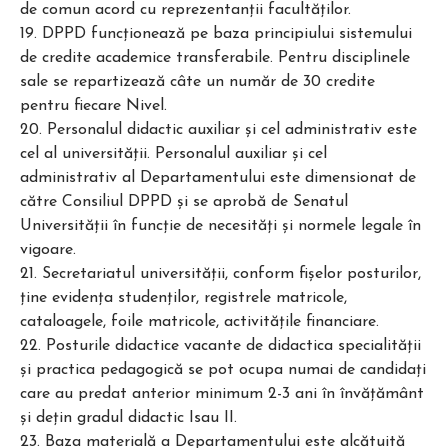
de comun acord cu reprezentanţii facultăţilor.
19. DPPD funcţionează pe baza principiului sistemului
de credite academice transferabile. Pentru disciplinele
sale se repartizează câte un număr de 30 credite
pentru fiecare Nivel.
20. Personalul didactic auxiliar şi cel administrativ este
cel al universităţii. Personalul auxiliar şi cel
administrativ al Departamentului este dimensionat de
către Consiliul DPPD și se aprobă de Senatul
Universităţii în funcţie de necesităţi şi normele legale în
vigoare.
21. Secretariatul universităţii, conform fişelor posturilor,
ţine evidenţa studenţilor, registrele matricole,
cataloagele, foile matricole, activitățile financiare.
22. Posturile didactice vacante de didactica specialităţii
şi practica pedagogică se pot ocupa numai de candidaţi
care au predat anterior minimum 2-3 ani în învăţământ
şi dețin gradul didactic Isau II.
23. Baza materială a Departamentului este alcătuită