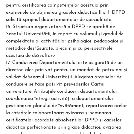
pentru certificarea competenţelor acestuia prin
examenele de obţinerea gradelor didactice II şi I, DPPD
solicită sprijinul departamentelor de specialitate.
16. Structura organizatorică a DPPD se aprobă de
Senatul Universităţii, în raport cu volumul şi gradul de
complexitate al activităţilor psihologice, pedagogice şi
metodice desfăşurate, precum şi cu perspectivele
acestuia de dezvoltare.
17. Conducerea Departamentului este asigurată de un
director, ales prin vot pentru un mandat de patru ani şi
validat deSenatul Universităţii. Alegerea organelor de
conducere se face potrivit prevederilor Cartei
universitare. Atribuţiile conducerii departamentului:
coordonarea întregii activităţi a departamentului;
gestionarea planului de învăţământ; repartizarea orelor
la catedrele colaboratoare; avizarea şi semnarea
certificatelor acordate absolvenţilor DPPD şi cadrelor
didactice perfecţionate prin grade didactice; avizarea