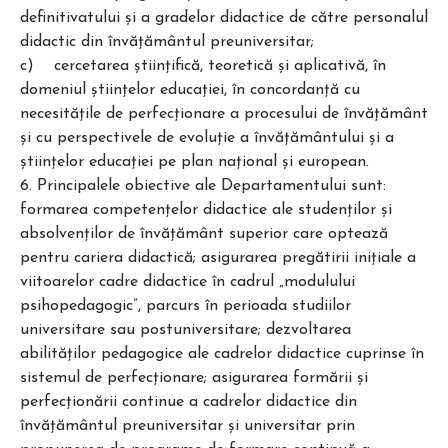
definitivatului şi a gradelor didactice de către personalul
didactic din învăţământul preuniversitar;
c) cercetarea ştiinţifică, teoretică şi aplicativă, în
domeniul ştiinţelor educaţiei, în concordanţă cu
necesităţile de perfecţionare a procesului de învăţământ
şi cu perspectivele de evoluţie a învăţământului şi a
ştiinţelor educaţiei pe plan naţional şi european.
6. Principalele obiective ale Departamentului sunt:
formarea competenţelor didactice ale studenţilor şi
absolvenţilor de învăţământ superior care optează
pentru cariera didactică; asigurarea pregătirii iniţiale a
viitoarelor cadre didactice în cadrul „modulului
psihopedagogic”, parcurs în perioada studiilor
universitare sau postuniversitare; dezvoltarea
abilităţilor pedagogice ale cadrelor didactice cuprinse în
sistemul de perfecţionare; asigurarea formării şi
perfecţionării continue a cadrelor didactice din
învăţământul preuniversitar şi universitar prin