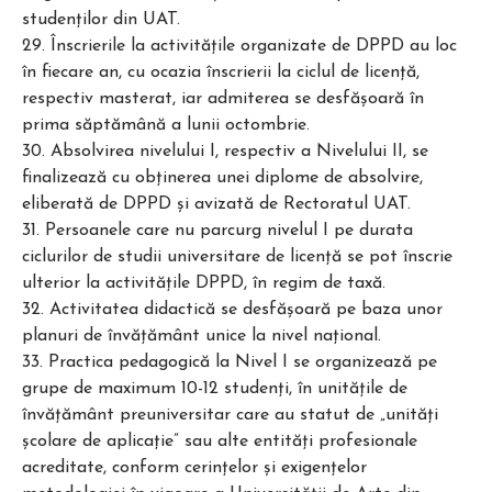
studenţilor din UAT.
29. Înscrierile la activităţile organizate de DPPD au loc
în fiecare an, cu ocazia înscrierii la ciclul de licență,
respectiv masterat, iar admiterea se desfășoară în
prima săptămână a lunii octombrie.
30. Absolvirea nivelului I, respectiv a Nivelului II, se
finalizează cu obţinerea unei diplome de absolvire,
eliberată de DPPD şi avizată de Rectoratul UAT.
31. Persoanele care nu parcurg nivelul I pe durata
ciclurilor de studii universitare de licenţă se pot înscrie
ulterior la activităţile DPPD, în regim de taxă.
32. Activitatea didactică se desfăşoară pe baza unor
planuri de învăţământ unice la nivel naţional.
33. Practica pedagogică la Nivel I se organizează pe
grupe de maximum 10-12 studenţi, în unităţile de
învăţământ preuniversitar care au statut de „unităţi
şcolare de aplicaţie” sau alte entități profesionale
acreditate, conform cerinţelor şi exigenţelor