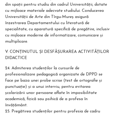
din spaţii pentru studiu din cadrul Universităţii, dotate
cu mijloace materiale adecvate studiului. Conducerea
Universităţii de Arte din Tîrgu-Mureş asigură
înzestrarea Departamentului cu literatură de
specialitate, cu aparatură specifică de pregătire, inclusiv
cu mijloace moderne de informatizare, comunicare şi
multiplicare.
V. CONŢINUTUL ŞI DESFĂŞURAREA ACTIVITĂŢILOR
DIDACTICE
24. Admiterea studenţilor la cursurile de
profesionalizare pedagogică organizate de DPPD se
face pe baza unei probe scrise (test de ortografie și
punctuație) şi a unui interviu, pentru evitarea
şcolarizării unor persoane aflate în imposibilitate
academică, fizică sau psihică de a profesa în
învăţământ.
25. Pregătirea studenţilor pentru profesia de cadru