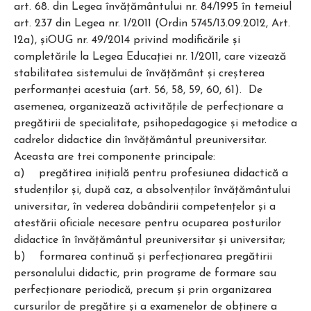
art. 68. din Legea învăţământului nr. 84/1995 în temeiul
art. 237 din Legea nr. 1/2011 (Ordin 5745/13.09.2012, Art.
12a), șiOUG nr. 49/2014 privind modificările şi
completările la Legea Educaţiei nr. 1/2011, care vizează
stabilitatea sistemului de învăţământ şi creşterea
performanţei acestuia (art. 56, 58, 59, 60, 61). De
asemenea, organizează activităţile de perfecţionare a
pregătirii de specialitate, psihopedagogice şi metodice a
cadrelor didactice din învăţământul preuniversitar.
Aceasta are trei componente principale:
a) pregătirea iniţială pentru profesiunea didactică a
studenţilor şi, după caz, a absolvenţilor învăţământului
universitar, în vederea dobândirii competenţelor şi a
atestării oficiale necesare pentru ocuparea posturilor
didactice în învăţământul preuniversitar şi universitar;
b) formarea continuă şi perfecţionarea pregătirii
personalului didactic, prin programe de formare sau
perfecţionare periodică, precum şi prin organizarea
cursurilor de pregătire şi a examenelor de obţinere a