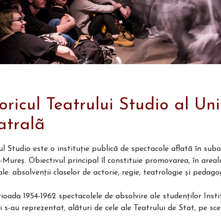
toricul Teatrului Studio al Uni
atralã
ul Studio este o instituţie publicã de spectacole aflatã în subo
-Mureş. Obiectivul principal îl constituie promovarea, în arealul
ale: absolvenţii claselor de actorie, regie, teatrologie şi pedag
rioada 1954-1962 spectacolele de absolvire ale studenţilor Inst
i s-au reprezentat, alãturi de cele ale Teatrului de Stat, pe sc