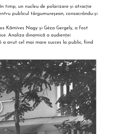
în timp, un nucleu de polarizare şi atracţie
i pentru publicul târgumureşean, consacrându-şi
jos Kãmíves Nagy şi Géza Gergely, a fost
ice. Analiza dinamicã a audienţei
 a avut cel mai mare succes la public, fiind