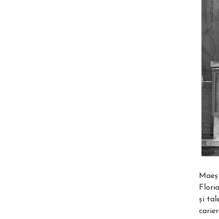
Maeşt
Flori
şi ta
carie