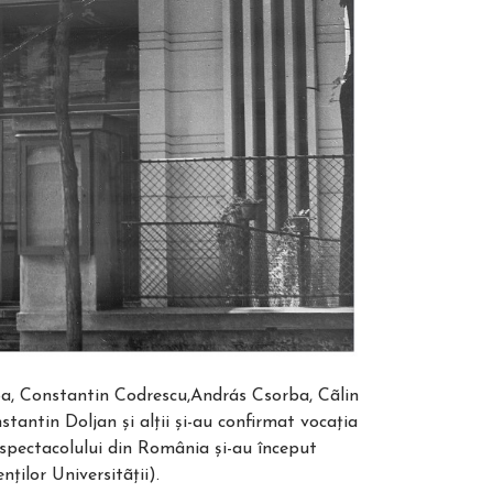
a, Constantin Codrescu,András Csorba, Cãlin
antin Doljan şi alţii şi-au confirmat vocaţia
r spectacolului din România şi-au început
ţilor Universitãţii).