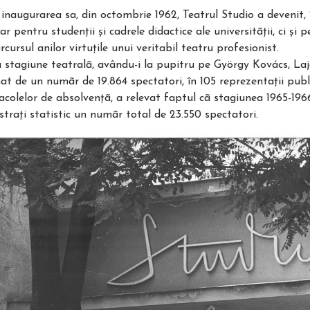
 inaugurarea sa, din octombrie 1962, Teatrul Studio a devenit, 
ar pentru studenţii şi cadrele didactice ale universitãţii, ci ş
cursul anilor virtuţile unui veritabil teatru profesionist.
 stagiune teatralã, avându-i la pupitru pe György Kovács, La
nat de un numãr de 19.864 spectatori, în 105 reprezentaţii publ
acolelor de absolvenţã, a relevat faptul cã stagiunea 1965-1966
istraţi statistic un numãr total de 23.550 spectatori.