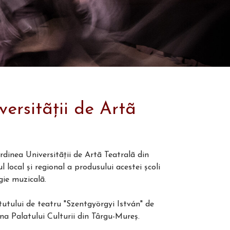
versitãţii de Artã
rdinea Universitãţii de Artã Teatralã din
 local şi regional a produsului acestei şcoli
ogie muzicalã.
itutului de teatru "Szentgyörgyi István" de
ena Palatului Culturii din Târgu-Mureş.