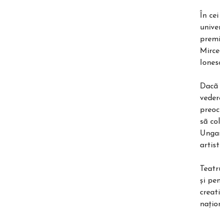
În ce
unive
premi
Mirce
Iones
Dacã 
veder
preoc
sã co
Ungar
artist
Teatr
şi pen
creat
naţion