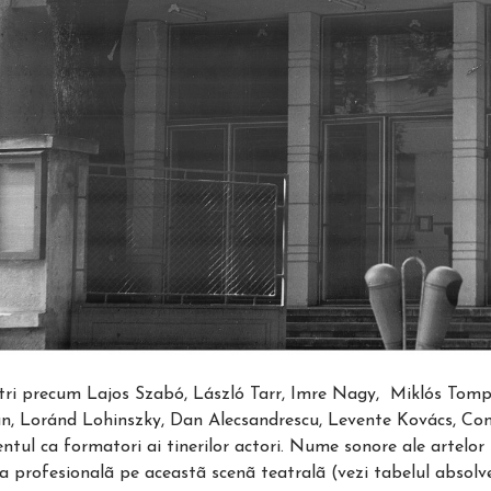
ri precum Lajos Szabó, László Tarr, Imre Nagy, Miklós Tomp
an, Loránd Lohinszky, Dan Alecsandrescu, Levente Kovács, Const
lentul ca formatori ai tinerilor actori. Nume sonore ale artelo
ra profesionalã pe aceastã scenã teatralã (vezi tabelul absolven