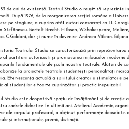
i 53 de ani de existenţã, Teatrul Studio o reuşit sã reprezinte
rsalã. Dupã 1976, de la reorganizarea secţiei române a Universit
ere pe stagiune, a cuprins atât autori consacraţi ca I.L.Caragia
a Stefãnescu, Bertolt Brecht, H.Ibsen, W.Shakespeare, Moliere
co, C.Goldoni, dar şi nume în devenire: Andreea Vãlean, Biljana 
istoria Teatrului Studio se caracterizeazã prin reprezentarea c
e al partiturii actoriceşti şi promovarea mijloacelor moderne d
upãrile fundamentale ale şcolii noastre teatrale. Alãturi de cad
laboreze la proiectele teatrale studenţeşti personalitãţi marca
ia. Efervescenţa actualã a spiritului creator e stimulatorie pen
ic al studenţilor e foarte cuprinzãtor şi practic inepuizabil.
ul Studio este deopotrivã spaţiu de învãţãmânt şi de creaţie ar
tru cadrele didactice. În ultimii ani, Atelierul Academic, organiz
ive ale corpului profesoral, a obţinut performanţe deosebite, co
ale şi internaţionale, premii, distincţii.