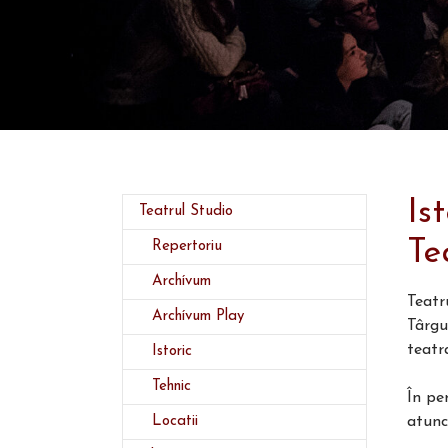
Is
Teatrul Studio
Te
Repertoriu
Archívum
Teatr
Archívum Play
Târgu
teatr
(current)
Istoric
Tehnic
În pe
Locatii
atunc