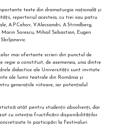
 importante texte din dramaturgia naţionalã şi
ãţii, repertoriul acesteia, cu trei sau patru
le, A.P.Cehov, V.Alecsandri, A.Strindberg,
, Marin Sorescu, Mihail Sebastian, Eugen
Sbrljanovic.
elor mai ofertante scrieri din punctul de
e regie a constituit, de asemenea, una dintre
rele didactice ale Universitãţii sunt invitate
nte ale lumii teatrale din România şi
tru generaţiile viitoare, iar potenţialul
tisticã atât pentru studenţii absolvenţi, dar
at cu intenţia fructificãrii disponibilitãţilor
ncretizate în participãri la Festivaluri