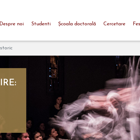
Despre noi
Studenti
Şcoala doctorală
Cercetare
Fes
Istoric
IRE: