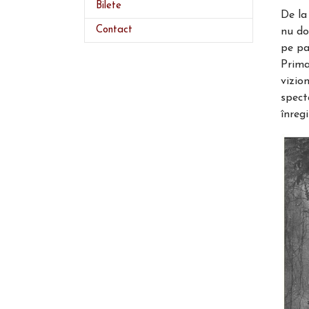
Bilete
De la
Contact
nu do
pe par
Prima
vizio
spect
înreg